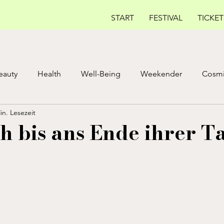
START
FESTIVAL
TICKET
eauty
Health
Well-Being
Weekender
Cosmi
in. Lesezeit
E ISSUE
MAY ISSUE
AUGUST
Fem Health
h bis ans Ende ihrer T