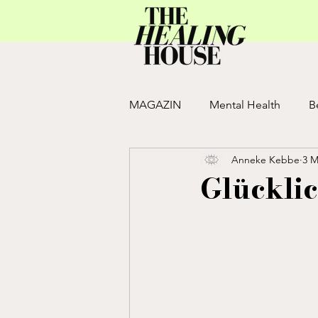
MAGAZIN
Mental Health
B
Anneke Kebbe
3 M
Move
JULY ISSUE
JUN
Glücklic