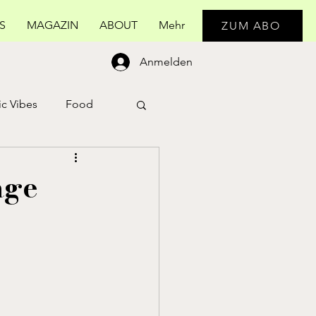
S
MAGAZIN
ABOUT
Mehr
ZUM ABO
Anmelden
c Vibes
Food
Real Life
age