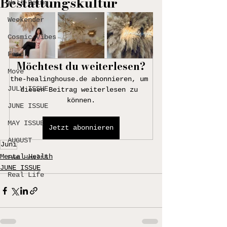
Bestattungskultur
Well-Being
Weekender
Cosmic Vibes
Food
Möchtest du weiterlesen?
Move
the-healinghouse.de abonnieren, um 
JULY ISSUE
diesen Beitrag weiterlesen zu 
können.
JUNE ISSUE
MAY ISSUE
Jetzt abonnieren
AUGUST
Juni
Mental Health
Fem Health
JUNE ISSUE
Real Life