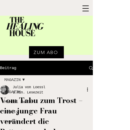
ZUM ABO
Beitrag
MAGAZIN
Julia von Loessl
MAGAZIN
3 Min. Lesezeit
Vom Tabu zum Trost –
Mental Health
eine junge Frau
Beauty
verändert die
Health