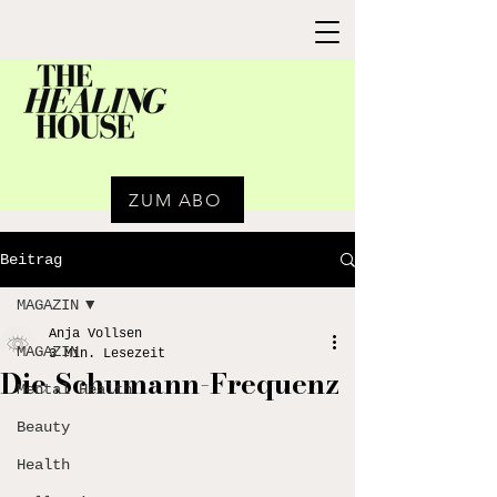
ZUM ABO
Beitrag
MAGAZIN
Anja Vollsen
MAGAZIN
3 Min. Lesezeit
Die Schumann-Frequenz
Mental Health
Beauty
Health