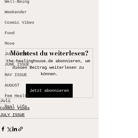
Well-Being
Weekender
Cosmic Vibes
Food
Move
Möchtest du weiterlesen?
JULY ISSUE
the-healinghouse.de abonnieren, um 
JUNE ISSUE
diesen Beitrag weiterlesen zu 
können.
MAY ISSUE
AUGUST
Jetzt abonnieren
Fem Health
Juli
Real Life
Cosmic Vibes
JULY ISSUE