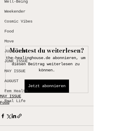
Well-Being
Weekender
Cosmic Vibes
Food
Move
Möchtest du weiterlesen?
JULY ISSUE
the-healinghouse.de abonnieren, um 
JUNE ISSUE
diesen Beitrag weiterlesen zu 
können.
MAY ISSUE
AUGUST
Jetzt abonnieren
Fem Health
MAY ISSUE
Real Life
Food