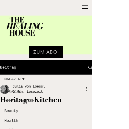
ZUM ABO
Beitrag
MAGAZIN
Julia von Loessl
MAGAZIN
2 Min. Lesezeit
Heritage Kitchen
Mental Health
Beauty
Health