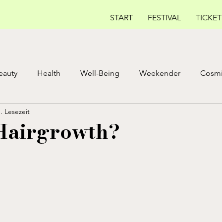
START
FESTIVAL
TICKET
eauty
Health
Well-Being
Weekender
Cosmi
. Lesezeit
E ISSUE
MAY ISSUE
AUGUST
Fem Health
Hairgrowth?