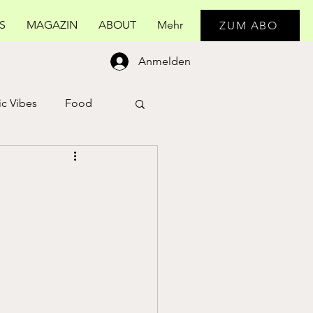
S
MAGAZIN
ABOUT
Mehr
ZUM ABO
Anmelden
c Vibes
Food
Real Life