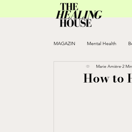
MAGAZIN
Mental Health
B
Marie Amière
2 Min
Move
JULY ISSUE
JUN
How to 