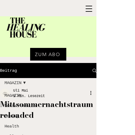
ZUM ABO
Beitrag
MAGAZIN
Uli Mai
MAGAZIN
2 Min. Lesezeit
Mittsommernachtstraum
Mental Health
reloaded
Beauty
Health