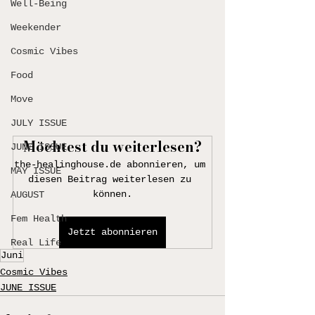
Well-Being
Weekender
Cosmic Vibes
Food
Move
JULY ISSUE
Möchtest du weiterlesen?
JUNE ISSUE
the-healinghouse.de abonnieren, um 
MAY ISSUE
diesen Beitrag weiterlesen zu 
können.
AUGUST
Fem Health
Jetzt abonnieren
Real Life
Juni
Cosmic Vibes
JUNE ISSUE