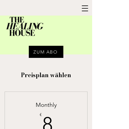
ZUM ABO
Preisplan wählen
Monthly
8€
€
8