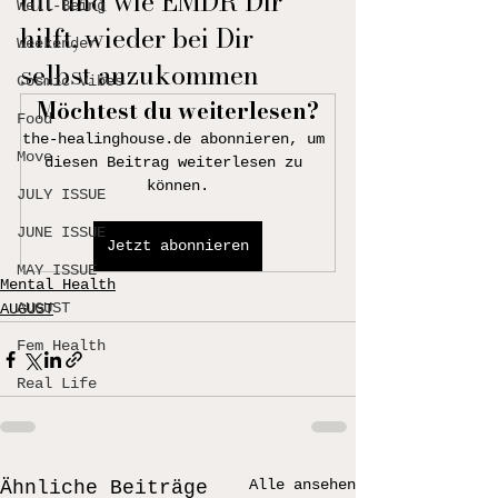
tut und wie EMDR Dir 
Well-Being
hilft, wieder bei Dir 
Weekender
selbst anzukommen
Cosmic Vibes
Möchtest du weiterlesen?
Food
the-healinghouse.de abonnieren, um 
Move
diesen Beitrag weiterlesen zu 
können.
JULY ISSUE
JUNE ISSUE
Jetzt abonnieren
MAY ISSUE
Mental Health
AUGUST
AUGUST
Fem Health
Real Life
Alle ansehen
Ähnliche Beiträge