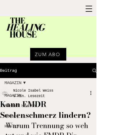
ZUM ABO
Beitrag
MAGAZIN
Nicole Isabel Weiss
MAGAZIN
6 Min. Lesezeit
Kann EMDR
Mental Health
Seelenschmerz lindern?
Beauty
Warum Trennung so weh 
Health