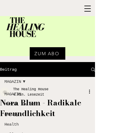
ZUM ABO
Beitrag
MAGAZIN
The Healing House
MAGAZIN
4 Min. Lesezeit
Nora Blum - Radikale
Mental Health
Freundlichkeit
Beauty
Health