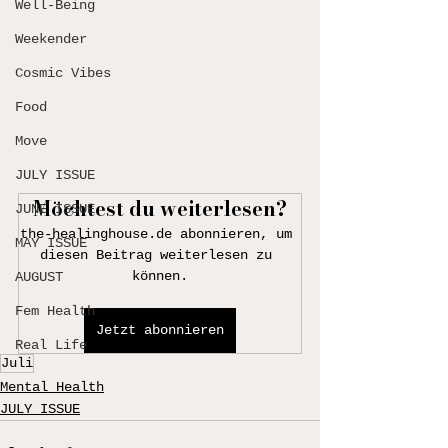
Well-Being
Weekender
Cosmic Vibes
Food
Move
JULY ISSUE
Möchtest du weiterlesen?
JUNE ISSUE
the-healinghouse.de abonnieren, um 
MAY ISSUE
diesen Beitrag weiterlesen zu 
können.
AUGUST
Fem Health
Jetzt abonnieren
Real Life
Juli
Mental Health
JULY ISSUE