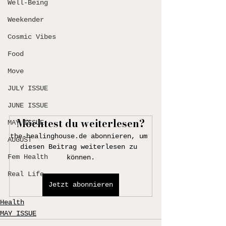
Well-Being
Weekender
Cosmic Vibes
Food
Move
JULY ISSUE
JUNE ISSUE
Möchtest du weiterlesen?
MAY ISSUE
the-healinghouse.de abonnieren, um 
AUGUST
diesen Beitrag weiterlesen zu 
Fem Health
können.
Real Life
Jetzt abonnieren
Health
MAY ISSUE