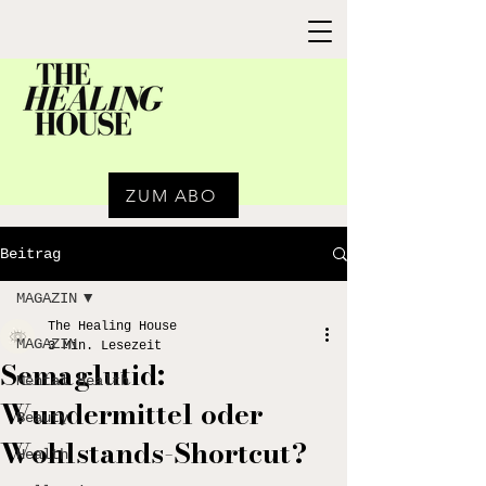
ZUM ABO
Beitrag
MAGAZIN
The Healing House
MAGAZIN
3 Min. Lesezeit
Semaglutid:
Mental Health
Wundermittel oder
Beauty
Wohlstands-Shortcut?
Health