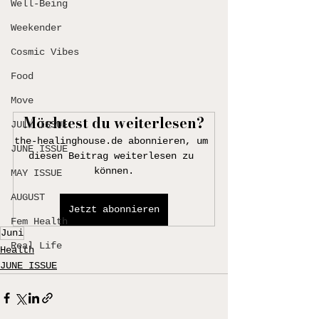
Well-Being
Weekender
Cosmic Vibes
Food
Move
Möchtest du weiterlesen?
JULY ISSUE
the-healinghouse.de abonnieren, um 
JUNE ISSUE
diesen Beitrag weiterlesen zu 
können.
MAY ISSUE
AUGUST
Jetzt abonnieren
Fem Health
Juni
Real Life
Health
JUNE ISSUE