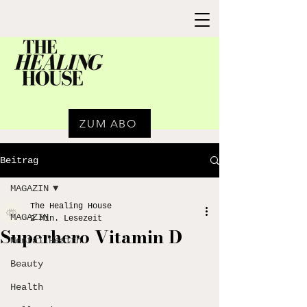
ZUM ABO
Beitrag
MAGAZIN
The Healing House
MAGAZIN
2 Min. Lesezeit
Superhero Vitamin D
Mental Health
Beauty
Health