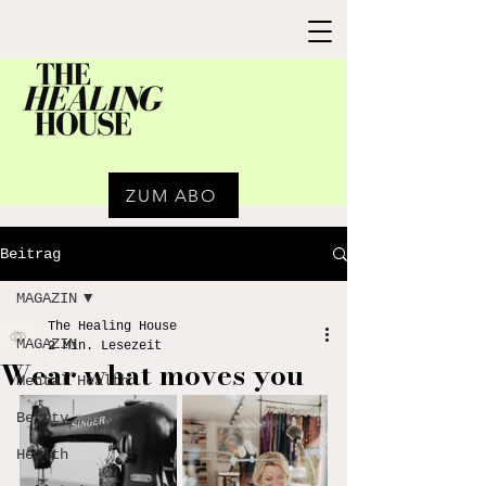
ZUM ABO
Beitrag
MAGAZIN
The Healing House
MAGAZIN
2 Min. Lesezeit
Wear what moves you
Mental Health
Beauty
Health