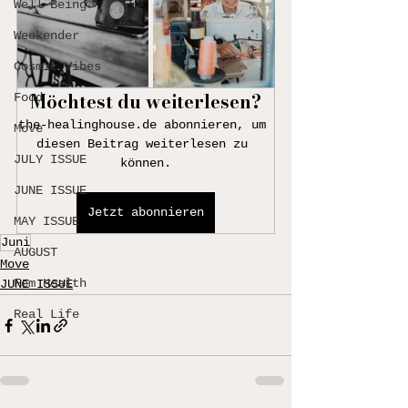
Well-Being
Weekender
Cosmic Vibes
Möchtest du weiterlesen?
Food
the-healinghouse.de abonnieren, um 
Move
diesen Beitrag weiterlesen zu 
JULY ISSUE
können.
JUNE ISSUE
Jetzt abonnieren
MAY ISSUE
Juni
AUGUST
Move
Fem Health
JUNE ISSUE
Real Life