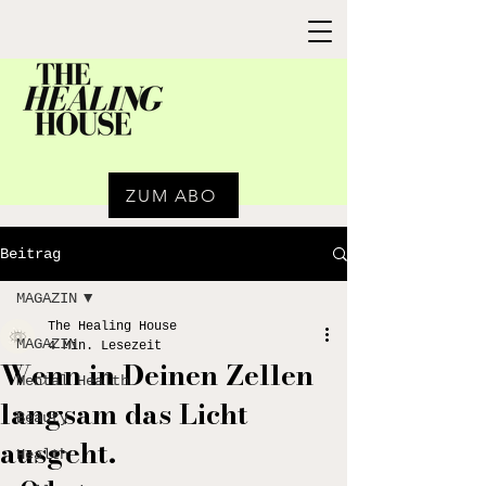
ZUM ABO
Beitrag
MAGAZIN
The Healing House
MAGAZIN
4 Min. Lesezeit
Wenn in Deinen Zellen
Mental Health
langsam das Licht
Beauty
ausgeht.
Health