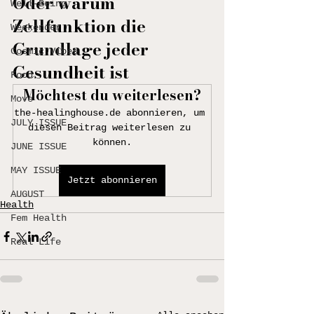
Oder warum 
Well-Being
Zellfunktion die 
Weekender
Grundlage jeder 
Cosmic Vibes
Gesundheit ist
Food
Möchtest du weiterlesen?
Move
the-healinghouse.de abonnieren, um 
JULY ISSUE
diesen Beitrag weiterlesen zu 
können.
JUNE ISSUE
MAY ISSUE
Jetzt abonnieren
AUGUST
Health
Fem Health
Real Life