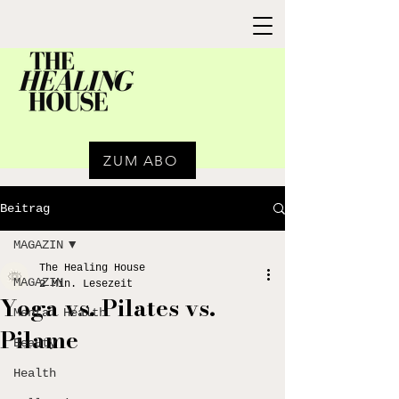
ZUM ABO
Beitrag
MAGAZIN
The Healing House
MAGAZIN
2 Min. Lesezeit
Yoga vs. Pilates vs.
Mental Health
Pilame
Beauty
Health