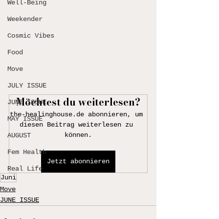
Well-Being
Weekender
Cosmic Vibes
Food
Move
JULY ISSUE
Möchtest du weiterlesen?
JUNE ISSUE
the-healinghouse.de abonnieren, um 
MAY ISSUE
diesen Beitrag weiterlesen zu 
können.
AUGUST
Fem Health
Jetzt abonnieren
Real Life
Juni
Move
JUNE ISSUE