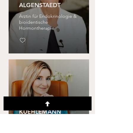
ALGENSTAEDT
Ärztin für Endokrinologie &
bioidentische
Hormontherapie
DR. MED. BRITTA
KUEHLEMANN
Plastisch-Ästhetische
Fachärztin: Holistic