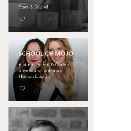
Stars & Sound
SCHOOL OF MOJO
Victoria Deindl & Özden
Sevimli präsentieren:
Human Design