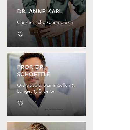
DR. ANNE KARL
Ganzheitliche Zahnmedizin
PROF. DR.
SCHOETTLE
Orthopädie, Stammzellen &
Longevity Experte