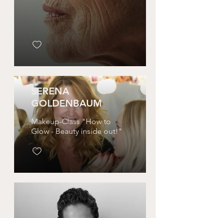
SERENA
GOLDENBAUM
Makeup-Class "How to
Glow - Beauty inside out!"