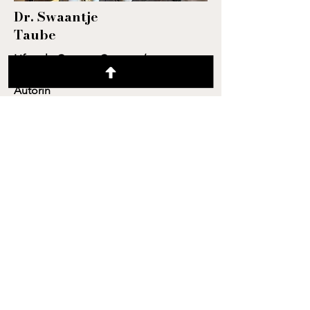
Dr. Swaantje
Taube
Lifestyle Content Creator /
Breastcancer Survivor / Mutmacherin /
Autorin