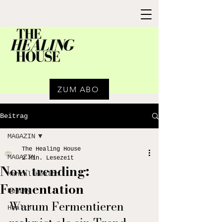
ZUM ABO
Beitrag
MAGAZIN
The Healing House
MAGAZIN
2 Min. Lesezeit
Now trending:
Mental Health
Fermentation
Beauty
Warum Fermentieren 
Health