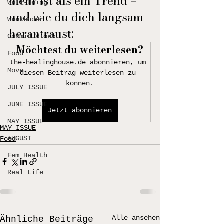
mehr ist als ein Trend – 
Well-Being
und wie du dich langsam 
Weekender
herantraust:
Cosmic Vibes
Möchtest du weiterlesen?
Food
the-healinghouse.de abonnieren, um 
Move
diesen Beitrag weiterlesen zu 
können.
JULY ISSUE
JUNE ISSUE
Jetzt abonnieren
MAY ISSUE
MAY ISSUE
AUGUST
Food
Fem Health
Real Life
Alle ansehen
Ähnliche Beiträge