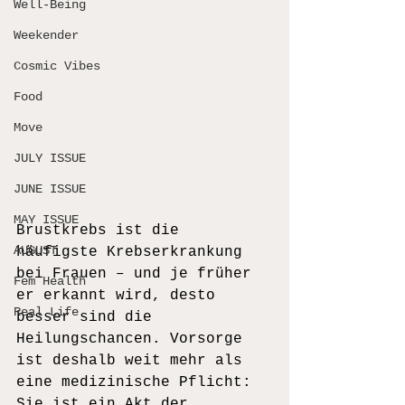
Well-Being
Weekender
Cosmic Vibes
Food
Move
JULY ISSUE
JUNE ISSUE
MAY ISSUE
Brustkrebs ist die 
AUGUST
häufigste Krebserkrankung 
bei Frauen – und je früher 
Fem Health
er erkannt wird, desto 
Real Life
besser sind die 
Heilungschancen. Vorsorge 
ist deshalb weit mehr als 
eine medizinische Pflicht: 
Sie ist ein Akt der 