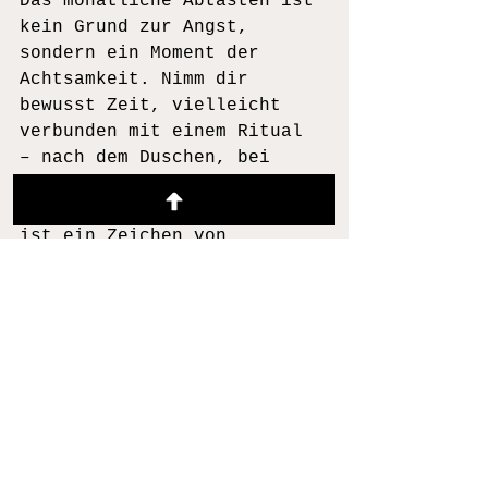
Das monatliche Abtasten ist 
kein Grund zur Angst, 
sondern ein Moment der 
Achtsamkeit. Nimm dir 
bewusst Zeit, vielleicht 
verbunden mit einem Ritual 
– nach dem Duschen, bei 
Kerzenschein, oder mit 
einer schönen 
Bodylotion.Es
ist ein Zeichen von 
Selbstliebe: Du kennst 
deinen Körper, du hörst ihm 
zu, und du reagierst, wenn 
er dir etwas sagen will.
Extra-Tipp:
 Druck dir eine 
kleine Step-by-Step-
Anleitung aus und hänge sie 
an deinen Badezimmerspiegel 