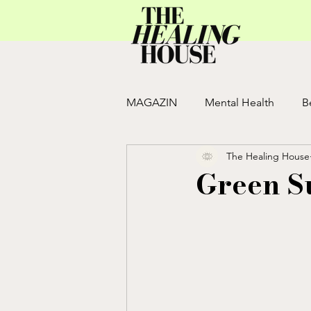
MAGAZIN
Mental Health
B
The Healing House
Move
JULY ISSUE
JUN
Green S