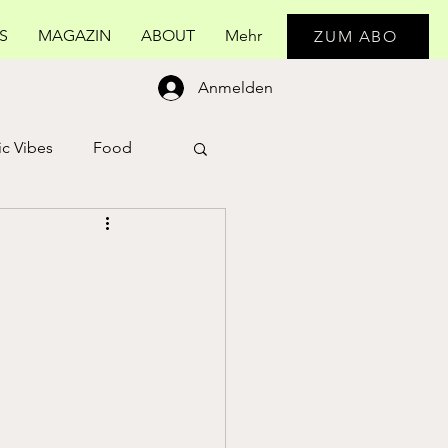
S
MAGAZIN
ABOUT
Mehr
ZUM ABO
Anmelden
c Vibes
Food
Real Life