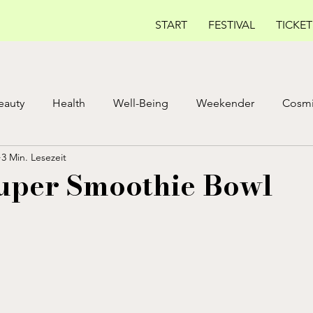
START
FESTIVAL
TICKET
eauty
Health
Well-Being
Weekender
Cosmi
3 Min. Lesezeit
E ISSUE
MAY ISSUE
AUGUST
Fem Health
uper Smoothie Bowl